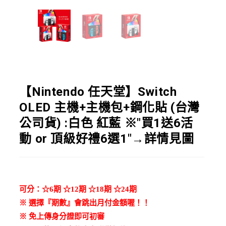
【Nintendo 任天堂】Switch
OLED 主機+主機包+鋼化貼 (台灣
公司貨) :白色 紅藍 ※"買1送6活
動 or 頂級好禮6選1"→詳情見圖
可分：☆6期 ☆12期 ☆18期 ☆24期
※ 選擇『期數』會跳出月付金額喔！！
※
免上傳身分證即可初審