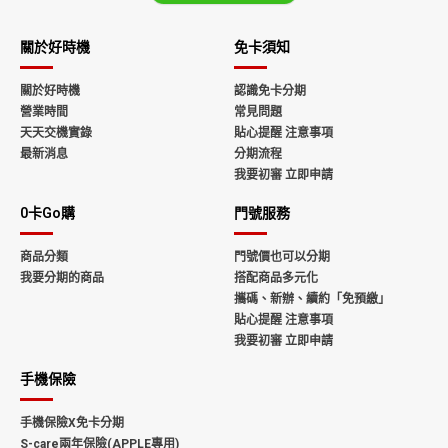
關於好時機
免卡須知
關於好時機
認識免卡分期
營業時間
常見問題
天天交機實錄
貼心提醒 注意事項
最新消息
分期流程
我要初審 立即申請
0卡Go購
門號服務
商品分類
門號價也可以分期
我要分期的商品
搭配商品多元化
攜碼、新辦、續約「免預繳」
貼心提醒 注意事項
我要初審 立即申請
手機保險
手機保險X免卡分期
S-care兩年保險(APPLE專用)