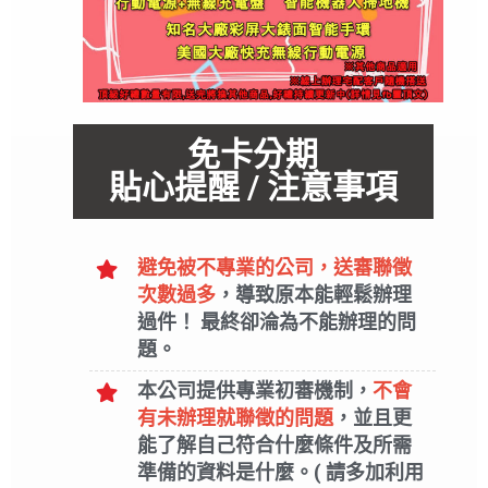
 辦理 線上辦理分期 基隆線上分期 台北線上分期 新北線
彰化線上分期 雲林線上分期 嘉義線上分期 台南線上分期 
 推薦 優惠 便宜 0元 免費 免預繳 免頭款 免保人 免 代
53 易通訊 蝦皮購物 購物 PCHOME MOMO 東森 樂天 
 美圖 美圖手機 REALME GOOGLE SHARP VIVO 小米 ROG P
IR MINI 11吋 12吋 MACBOOK MAC分期 MAC筆電 MACAIR M
吋 21吋 筆電分期 筆電 桌機 主機 電腦主機 電腦螢幕 音響 喇叭
免卡分期
電 DELL 戴爾 HP 惠普筆電 HP筆電 TT 曜越 Genuine 
機 電競 顯卡 平板分期 平板電腦 ASUS平板 SAMSUNG平板
貼心提醒 / 注意事項
e CANON 1DX Mark II EOS M6 IXUS 285 NIKON 
Ronin 手持雲台 DJI OSMO 雲台相機 GoPro HERO8 HERO FUJ
期 空氣清淨機 DAIKIN 大金 HITACHI 日立 TECO 東元 C
國際 夏普 三菱 威技 惠而浦 奇美 大同 聲寶 Frigidaire 液
避免被不專業的公司，送審聯徵
BA 東芝 Whirlpool 惠而浦 SAMPO SANLUX 台灣三洋 F
nmore 晶華 美菱 英國 WhiteKnight 美國SPEED QUEEN
次數過多
，導致原本能輕鬆辦理
 睿米 Starmix 吸特樂 AR 阿諾瓦 SEBO HOOVER ±0 正負零 K
過件！ 最終卻淪為不能辦理的問
掃地機 Ecovacs 掃地機 Neato 吹風機分期 吹風機 TESCOM吹風
兄弟牌 瑞士 elna Janome 車樂美 JUKI 牌 NCC 喜佳牌 
題。
期 樂器 鍵盤樂器 YAMAHA 山葉 Roland 樂蘭 數位鋼
包 手拿包 手提包 後背包 側肩包 斜背包 拉桿包 長夾 中夾 短
本公司提供專業初審機制，
不會
NEL 香奈兒 菱格紋 小羊皮 小牛皮 小香 LV 路易威登 METIS 經典 M
有未辦理就聯徵的問題
，並且更
RBERRY CHLOE MICHAEL KORS LOEWE Puzzle FEND
能了解自己符合什麼條件及所需
rce one air zoom air max Air VaporMax Air Huarache 
牌 亞歷山大 麥昆 Alexander McQueen BAPE Kith Ambush He
準備的資料是什麼。( 請多加利用
zo evisu supreme VOGUE CLOT Stussy OFF WHITE Yeezy