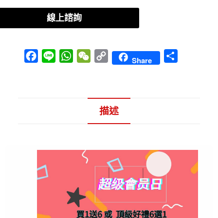
線上諮詢
F
L
W
W
C
S
Share
a
i
h
e
o
h
c
n
a
C
p
a
e
e
t
h
y
r
描述
b
s
a
L
e
o
A
t
i
o
p
n
描述
k
p
k
任天堂 Switch OLED 主機 任天堂 Switch OLED 主機 任天堂 Switch OLED 主機
任天堂 Switch OLED 主機 -【好時機 ᴱᴬᶜᴴ
免卡分期 無卡分期 分期付款】