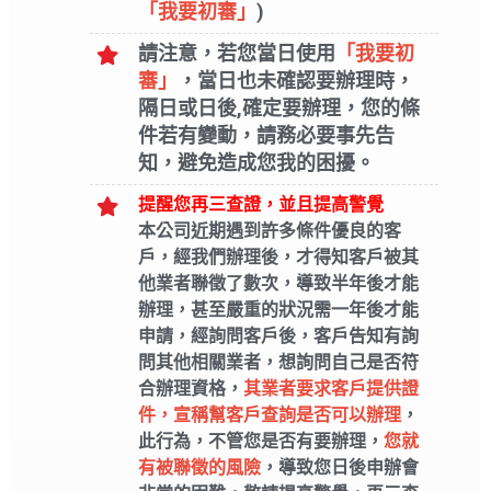
「我要初審」
)
 RIMOWA ezTrave 易遊網 可樂旅遊 東南旅遊 國內旅遊 
票 訂房 長汎假期 海島旅遊 東北亞旅遊 大陸旅遊 歐洲旅遊
請注意，若您當日使用
「我要初
endo Switch Switch主機 電量增強版 紅藍 主機 電量
 收納 主機包 硬殼 保護包 現貨 健身環大冒險 Switch L
審」
，當日也未確認要辦理時，
鬥惡龍 超級瑪利歐 創作家 2 航海王 海賊無雙4 星之卡比 瑪利歐
隔日或日後,確定要辦理，您的條
E PC PS4PRO 電玩主機 playstation PS5 房屋貸款 
期 中租借款 銀卡分期 銀卡 銀行 中國信託 台新銀行 星展
件若有變動，請務必要事先告
 iPhone14 Pro iPhone 14 Pro iPhone 14 Plus iPhone14
知，避免造成您我的困擾。
提醒您再三查證，並且提高警覺
本公司近期遇到許多條件優良的客
戶，經我們辦理後，才得知客戶被其
他業者聯徵了數次，導致半年後才能
辦理，甚至嚴重的狀況需一年後才能
申請，經詢問客戶後，客戶告知有詢
問其他相關業者，想詢問自己是否符
合辦理資格，
其業者要求客戶提供證
件，宣稱幫客戶查詢是否可以辦理
，
此行為，不管您是否有要辦理，
您就
有被聯徵的風險
，導致您日後申辦會