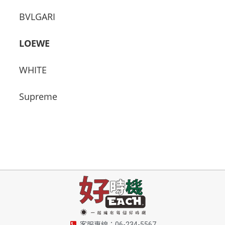
BVLGARI
LOEWE
WHITE
Supreme
客服專線：06-234-5567