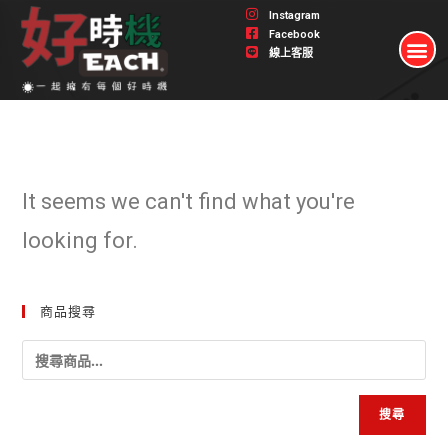
Instagram
Facebook
線上客服
It seems we can't find what you're
looking for.
商品搜尋
搜尋