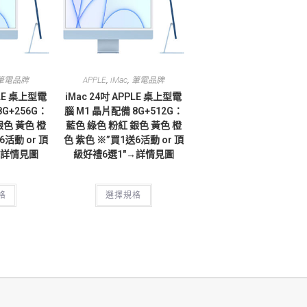
,
,
筆電品牌
APPLE
iMac
筆電品牌
PLE 桌上型電
iMac 24吋 APPLE 桌上型電
8G+256G：
腦 M1 晶片配備 8G+512G：
銀色 黃色 橙
藍色 綠色 粉紅 銀色 黃色 橙
6活動 or 頂
色 紫色 ※”買1送6活動 or 頂
→詳情見圖
級好禮6選1″→詳情見圖
格
選擇規格