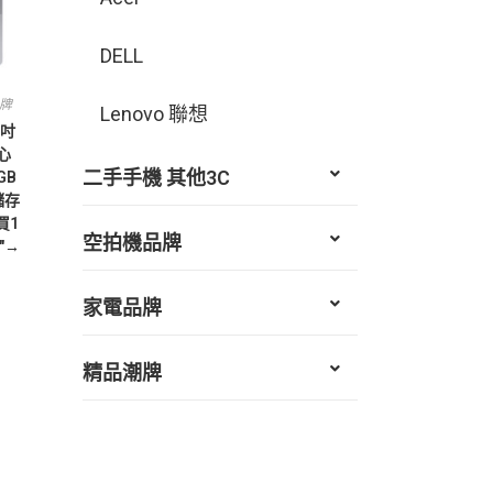
DELL
牌
Lenovo 聯想
6吋
心
二手手機 其他3C
GB
儲存
買1
空拍機品牌
″→
家電品牌
精品潮牌