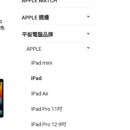
APPLE WATCH
APPLE 週邊
2G
銀色
平板電腦品牌
APPLE
IPad mini
IPad
IPad Air
IPad Pro 11吋
IPad Pro 12.9吋